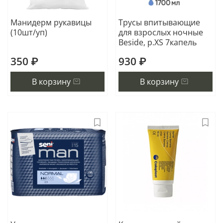
Манидерм рукавицы
Трусы впитывающие
(10шт/уп)
для взрослых ночные
Beside, р.XS 7капель
350 ₽
930 ₽
В корзину
В корзину