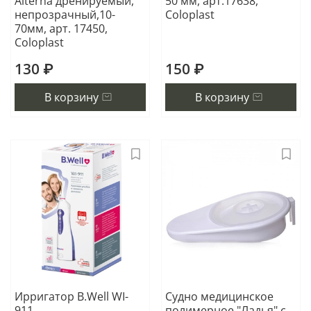
Alterna дренируемый,
50 мм, арт.17638,
непрозрачный,10-
Coloplast
70мм, арт. 17450,
Coloplast
130 ₽
150 ₽
В корзину
В корзину
Ирригатор B.Well WI-
Судно медицинское
911
полимерное "Ладья" с