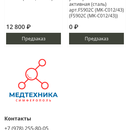
активная (сталь)
арт.FS902C (MK-C012/43)
(FS902C (MK-C012/43))
12 800 ₽
0 ₽
Предзаказ
Предзаказ
Контакты
+7 (978) 255-80-05