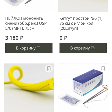
НЕЙЛОН мононить
Кетгут простой №5 (1)
синий (обр.реж.) USP
75 см с иглой кол
5/0 (МР1), 75см
(20шт/уп)
3 180 ₽
0 ₽
В корзину
В корзину