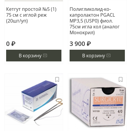
Кетгут простой №5 (1)
Полигликолид-ко-
75 см с иглой реж
капролактон PGACL
(20шт/уп)
МР3,5 (USP0) фиол.
75см игла кол (аналог
Монокрил)
0 ₽
3 900 ₽
В корзину
В корзину