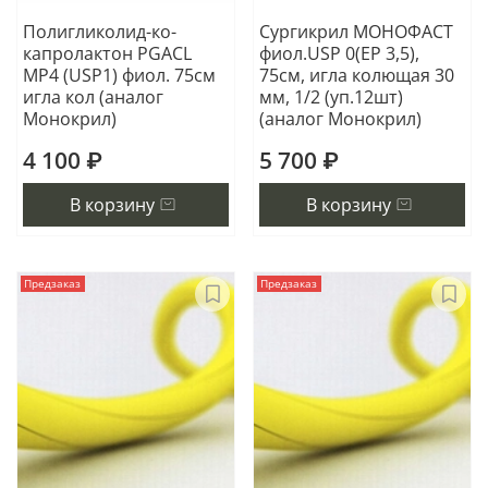
Полигликолид-ко-
Сургикрил МОНОФАСТ
капролактон PGACL
фиол.USP 0(EP 3,5),
МР4 (USP1) фиол. 75см
75см, игла колющая 30
игла кол (аналог
мм, 1/2 (уп.12шт)
Монокрил)
(аналог Монокрил)
4 100 ₽
5 700 ₽
В корзину
В корзину
Предзаказ
Предзаказ