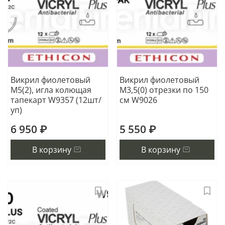
Викрил фиолетовый
Викрил фиолетовый
М5(2), игла колющая
М3,5(0) отрезки по 150
тапекарт W9357 (12шт/
см W9026
уп)
6 950 ₽
5 550 ₽
В корзину
В корзину