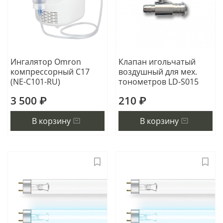
Ингалятор Omron
Клапан игольчатый
компрессорный C17
воздушный для мех.
(NE-C101-RU)
тонометров LD-S015
3 500 ₽
210 ₽
В корзину
В корзину