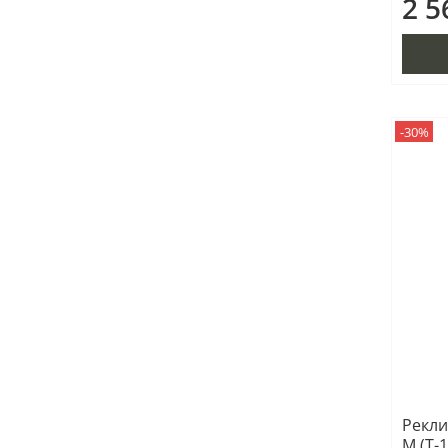
2 5
-30%
Рекли
М (Т-