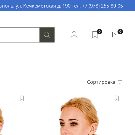
поль, ул. Кечкеметская д. 190 тел. +7 (978) 255-80-05
0
0
Сортировка