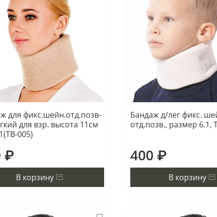
ж для фикс.шейн.отд.позв-
Бандаж д/лег фикс. ше
ягкий для взр. высота 11см
отд.позв., размер 6.1, 
1(ТВ-005)
 ₽
400 ₽
В корзину
В корзину