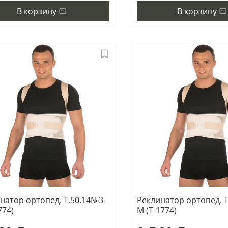
В корзину
В корзину
натор ортопед. Т.50.14№3-
Реклинатор ортопед. Т
774)
М (Т-1774)