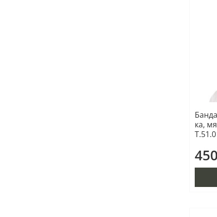
Банда
ка, м
Т.51.0
450