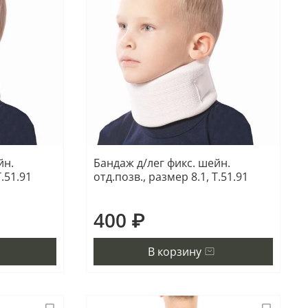
йн.
Бандаж д/лег фикс. шейн.
Т.51.91
отд.позв., размер 8.1, Т.51.91
400 ₽
В корзину