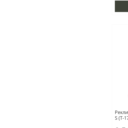
Рекли
S (Т-1