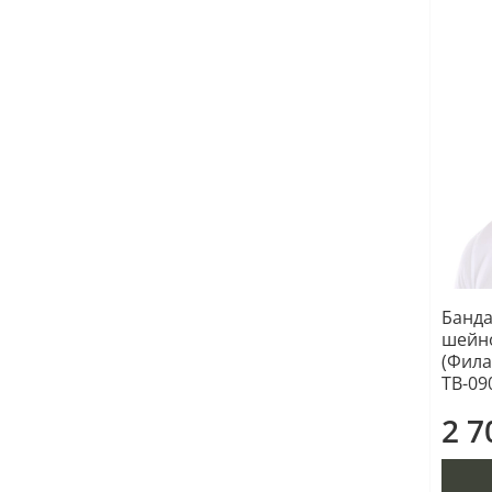
Банда
шейно
(Фила
ТВ-09
2 7