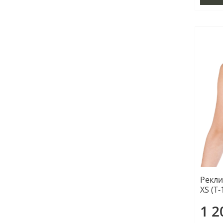
Рекли
XS (Т-
1 2