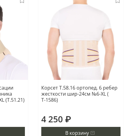
сации
Корсет Т.58.16 ортопед. 6 ребер
чника
жесткости шир-24см №6-XL (
L (Т.51.21)
Т-1586)
4 250 ₽
В корзину