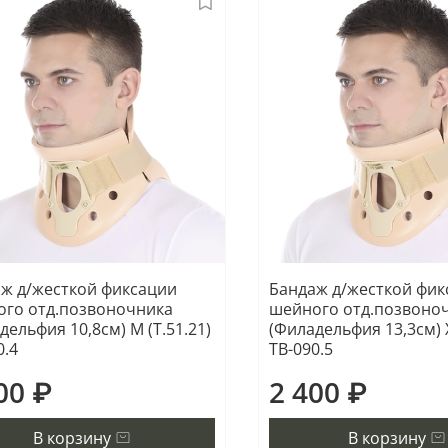
ж д/жесткой фиксации
Бандаж д/жесткой фик
го отд.позвоночника
шейного отд.позвоно
дельфия 10,8см) М (Т.51.21)
(Филадельфия 13,3см) X
0.4
ТВ-090.5
00 ₽
2 400 ₽
В корзину
В корзину