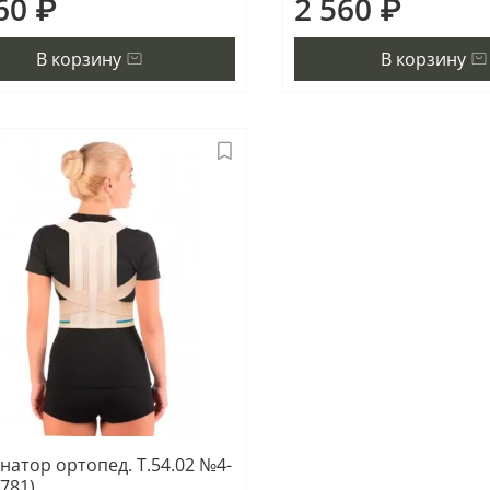
60 ₽
2 560 ₽
В корзину
В корзину
натор ортопед. Т.54.02 №4-
1781)