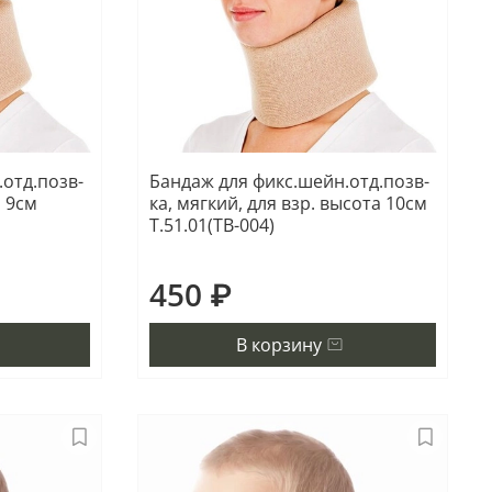
отд.позв-
Бандаж для фикс.шейн.отд.позв-
а 9см
ка, мягкий, для взр. высота 10см
Т.51.01(ТВ-004)
450 ₽
В корзину