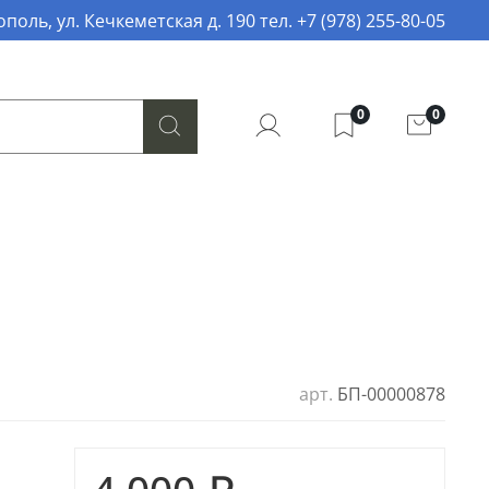
поль, ул. Кечкеметская д. 190 тел. +7 (978) 255-80-05
0
0
арт.
БП-00000878