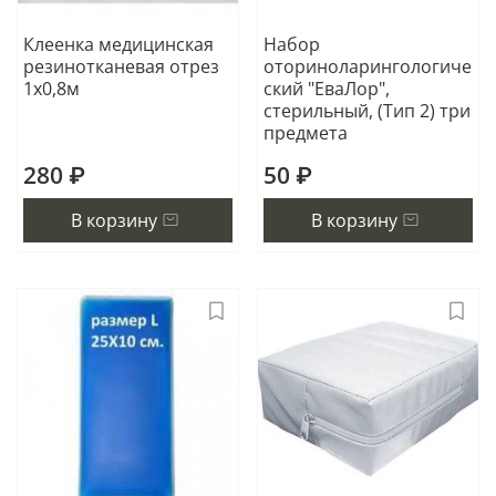
Клеенка медицинская
Набор
резинотканевая отрез
оториноларингологиче
1х0,8м
ский "ЕваЛор",
стерильный, (Тип 2) три
предмета
280 ₽
50 ₽
В корзину
В корзину