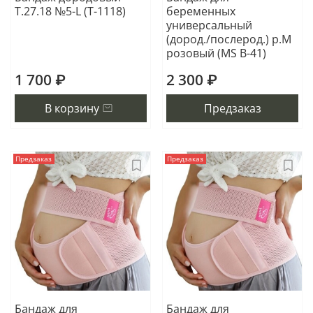
Т.27.18 №5-L (Т-1118)
беременных
универсальный
(дород./послерод.) р.M
розовый (MS B-41)
1 700 ₽
2 300 ₽
В корзину
Предзаказ
Предзаказ
Предзаказ
Бандаж для
Бандаж для