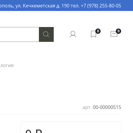
поль, ул. Кечкеметская д. 190 тел. +7 (978) 255-80-05
0
0
логия
арт.
00-00000515