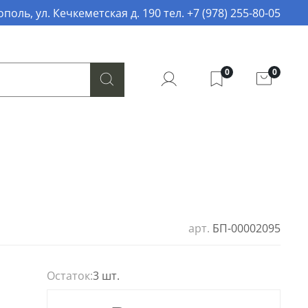
поль, ул. Кечкеметская д. 190 тел. +7 (978) 255-80-05
0
0
арт.
БП-00002095
Остаток:
3 шт.