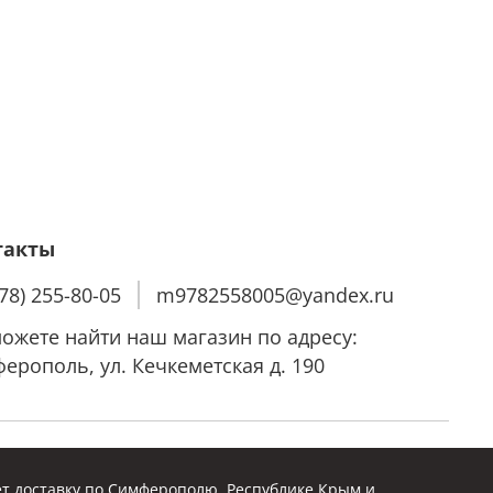
такты
978) 255-80-05
m9782558005@yandex.ru
ожете найти наш магазин по адресу:
ерополь, ул. Кечкеметская д. 190
т доставку по Симферополю, Республике Крым и