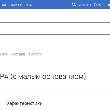
олезные советы
Магазин: г. Симферо
унки, костыли, трости
ТР4 (с малым основанием)
Характеристики