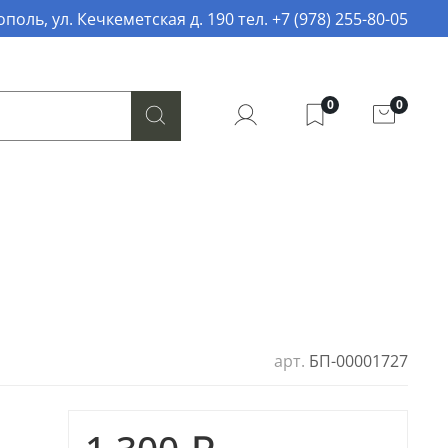
поль, ул. Кечкеметская д. 190 тел. +7 (978) 255-80-05
0
0
арт.
БП-00001727