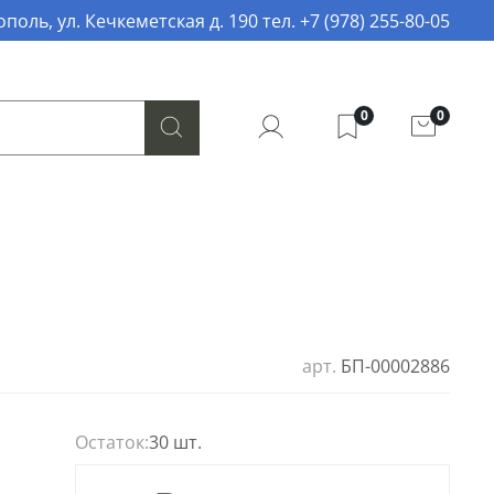
поль, ул. Кечкеметская д. 190 тел. +7 (978) 255-80-05
0
0
арт.
БП-00002886
Остаток:
30 шт.