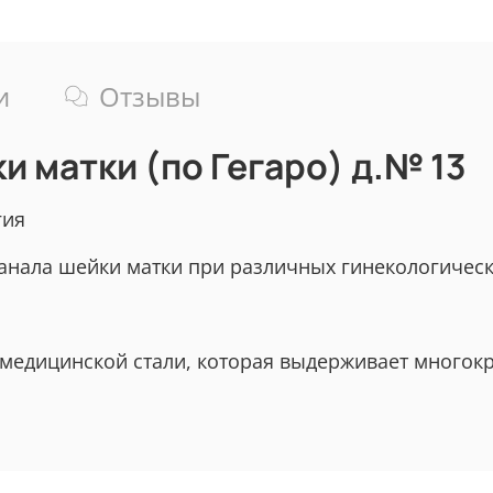
и
Отзывы
 матки (по Гегаро) д.№ 13
гия
анала шейки матки при различных гинекологичес
 медицинской стали, которая выдерживает многок