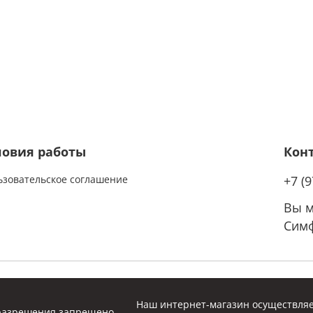
ловия работы
Кон
ьзовательское соглашение
+7 (
Вы м
Симф
Наш интернет-магазин осуществляе
 разрешения запрещено