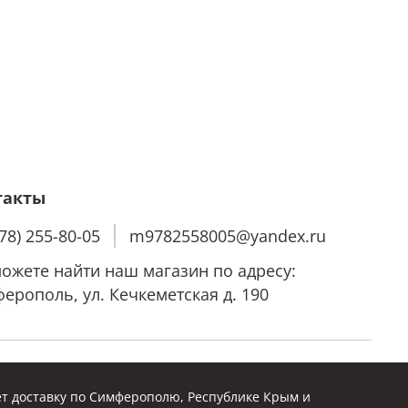
такты
978) 255-80-05
m9782558005@yandex.ru
ожете найти наш магазин по адресу:
ерополь, ул. Кечкеметская д. 190
т доставку по Симферополю, Республике Крым и