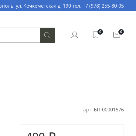
поль, ул. Кечкеметская д. 190 тел. +7 (978) 255-80-05
0
0
арт.
БП-00001576