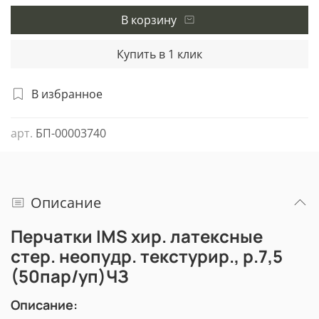
В корзину
Купить в 1 клик
В избранное
арт.
БП-00003740
Описание
Перчатки IMS хир. латексные
стер. неопудр. текстурир., р.7,5
(50пар/уп)ЧЗ
Описание: