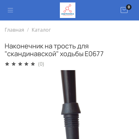
0
Главная
Каталог
Наконечник на трость для
"скандинавской" ходьбы Е0677
(0)