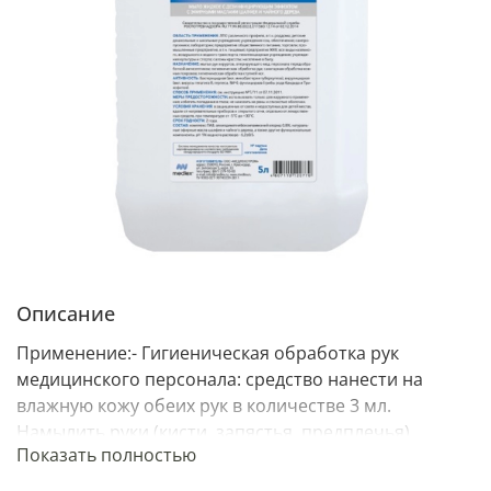
Описание
Применение:- Гигиеническая обработка рук
медицинского персонала: средство нанести на
влажную кожу обеих рук в количестве 3 мл.
Намылить руки (кисти, запястья, предплечья),
Показать полностью
обработать полученной пеной в течение 1 минуты,
тщательно смыть проточной водой. Указанную