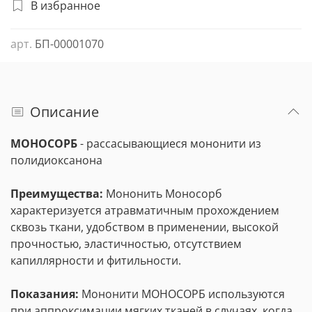
В избранное
арт.
БП-00001070
Описание
МОНОСОРБ
- рассасывающиеся мононити из
полидиоксанона
Преимущества
:
Мононить Моносорб
характеризуется атравматичным прохождением
сквозь ткани, удобством в применении, высокой
прочностью, эластичностью, отсутствием
капиллярности и фитильности.
Показания:
Мононити МОНОСОРБ используются
при аппроксимации мягких тканей в случаях, когда