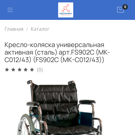
0
Главная
Каталог
Кресло-коляска универсальная
активная (сталь) арт.FS902C (MK-
C012/43) (FS902C (MK-C012/43))
(0)