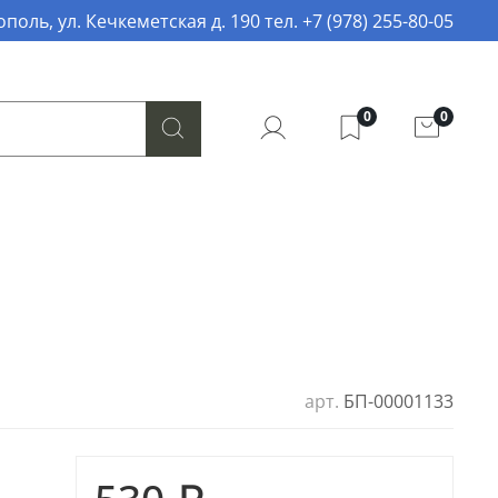
поль, ул. Кечкеметская д. 190 тел. +7 (978) 255-80-05
0
0
арт.
БП-00001133