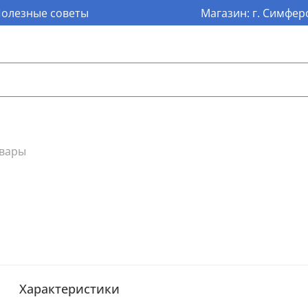
олезные советы
Магазин: г. Симферо
овары
Характеристики