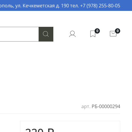
поль, ул. Кечкеметская д. 190 тел. +7 (978) 255-80-05
0
0
арт.
РБ-00000294