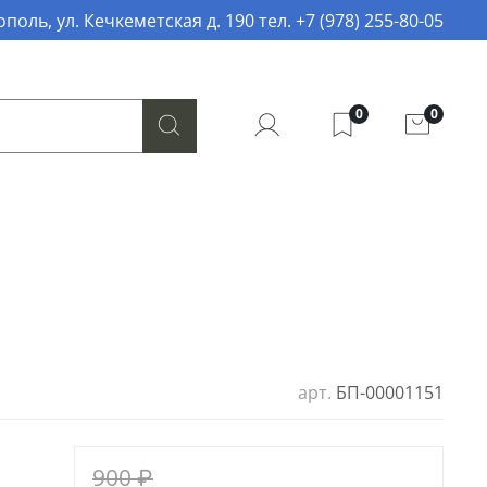
поль, ул. Кечкеметская д. 190 тел. +7 (978) 255-80-05
0
0
арт.
БП-00001151
900 ₽