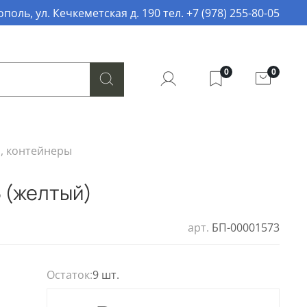
поль, ул. Кечкеметская д. 190 тел. +7 (978) 255-80-05
0
0
, контейнеры
Б (желтый)
арт.
БП-00001573
Остаток:
9 шт.