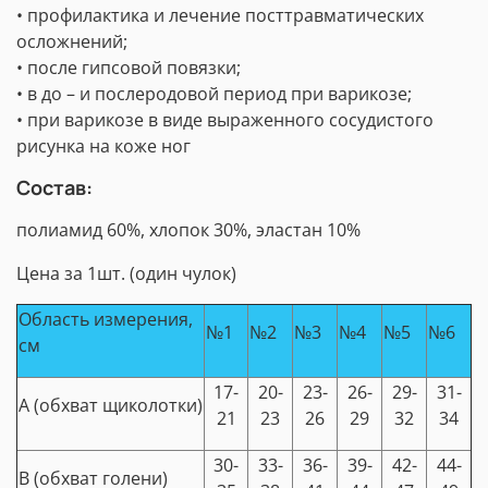
• профилактика и лечение посттравматических
осложнений;
• после гипсовой повязки;
• в до – и послеродовой период при варикозе;
• при варикозе в виде выраженного сосудистого
рисунка на коже ног
Состав:
полиамид 60%, хлопок 30%, эластан 10%
Цена за 1шт. (один чулок)
Область измерения,
№1
№2
№3
№4
№5
№6
см
17-
20-
23-
26-
29-
31-
А (обхват щиколотки)
21
23
26
29
32
34
30-
33-
36-
39-
42-
44-
В (обхват голени)