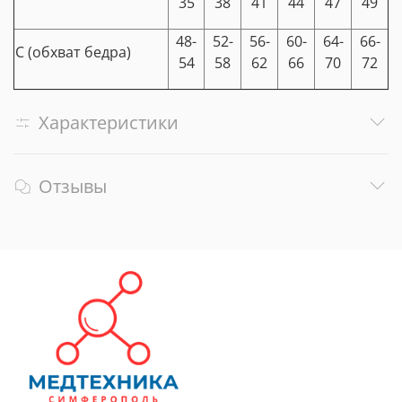
35
38
41
44
47
49
48-
52-
56-
60-
64-
66-
С (обхват бедра)
54
58
62
66
70
72
Характеристики
Отзывы