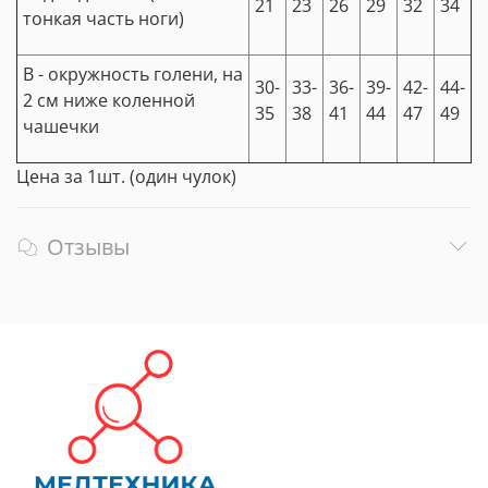
21
23
26
29
32
34
тонкая часть ноги)
В - окружность голени, на
30-
33-
36-
39-
42-
44-
2 см ниже коленной
35
38
41
44
47
49
чашечки
Цена за 1шт. (один чулок)
Отзывы