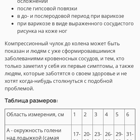
осложнений
после гипсовой повязки
в до- и послеродовой период при варикозе
при варикозе в виде выраженного сосудистого
рисунка на коже ног
Компрессионный чулок до колена может быть
показан и людям с уже сформировавшимися
заболеваниями кровеносных сосудов, и тем, кто
только заметил у себя их первые симптомы, а также
людям, которые заботятся о своем здоровье и не
хотят когда-нибудь столкнуться с подобной
проблемой.
Таблица размеров:
Область измерения, см
1
2
3
4
5
6
А - окружность голени
17-
20-
23-
26-
29-
31-
над лодыжкой (самая