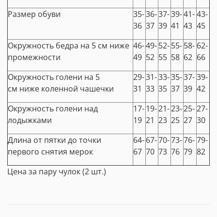
Размер обуви
35-
36-
37-
39-
41-
43-
36
37
39
41
43
45
Окружность бедра на 5 см ниже
46-
49-
52-
55-
58-
62-
промежности
49
52
55
58
62
66
Окружность голени на 5
29-
31-
33-
35-
37-
39-
см ниже коленной чашечки
31
33
35
37
39
42
Окружность голени над
17-
19-
21-
23-
25-
27-
лодыжками
19
21
23
25
27
30
Длина от пятки до точки
64-
67-
70-
73-
76-
79-
первого снятия мерок
67
70
73
76
79
82
Цена за пару чулок (2 шт.)