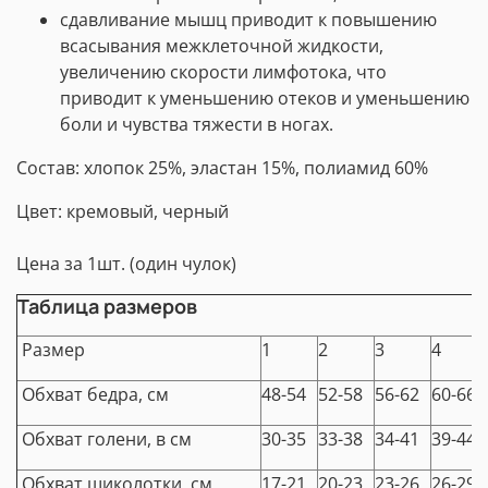
сдавливание мышц приводит к повышению
всасывания межклеточной жидкости,
увеличению скорости лимфотока, что
приводит к уменьшению отеков и уменьшению
боли и чувства тяжести в ногах.
Состав: хлопок 25%, эластан 15%, полиамид 60%
Цвет: кремовый, черный
Цена за 1шт. (один чулок)
Таблица размеров
Размер
1
2
3
4
Обхват бедра, см
48-54
52-58
56-62
60-66
Обхват голени, в см
30-35
33-38
34-41
39-44
Обхват щиколотки, см
17-21
20-23
23-26
26-29