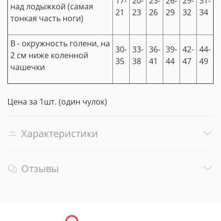
17-
20-
23-
26-
29-
31-
над лодыжкой (самая
21
23
26
29
32
34
тонкая часть ноги)
В - окружность голени, на
30-
33-
36-
39-
42-
44-
2 см ниже коленной
35
38
41
44
47
49
чашечки
Цена за 1шт. (один чулок)
Характеристики
Отзывы