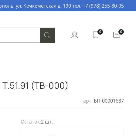
поль, ул. Кечкеметская д. 190 тел. +7 (978) 255-80-05
0
0
Т.51.91 (ТВ-000)
арт.
БП-00001687
Остаток:
2 шт.