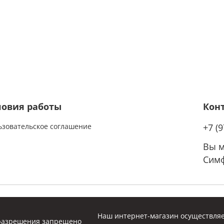
ловия работы
Кон
ьзовательское соглашение
+7 (
Вы м
Симф
Наш интернет-магазин осуществляе
 разрешения запрещено