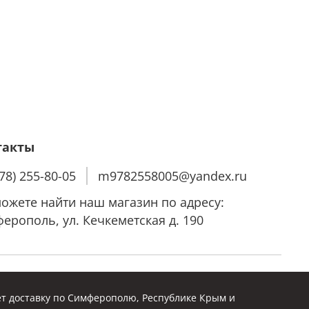
такты
978) 255-80-05
m9782558005@yandex.ru
ожете найти наш магазин по адресу:
ерополь, ул. Кечкеметская д. 190
т доставку по Симферополю, Республике Крым и