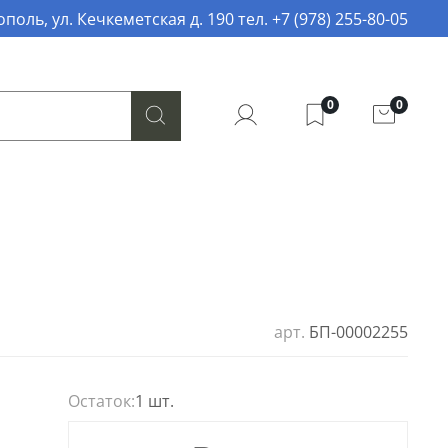
поль, ул. Кечкеметская д. 190 тел. +7 (978) 255-80-05
0
0
арт.
БП-00002255
Остаток:
1 шт.