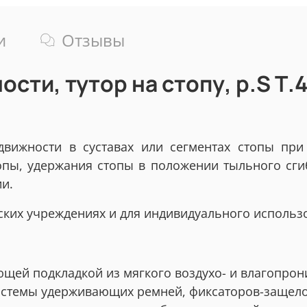
и
Отзывы
сти, тутор на стопу, р.S Т.4
вижности в суставах или сегментах стопы при
пы, удержания стопы в положении тыльного сги
ии.
ких учреждениях и для индивидуального использо
ющей подкладкой из мягкого воздухо- и влагопро
стемы удерживающих ремней, фиксаторов-защелок