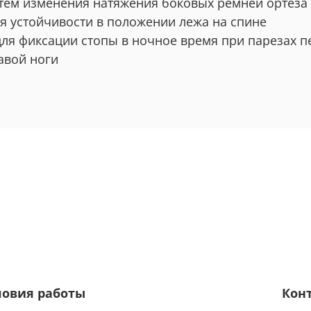
утем изменения натяжения боковых ремней ортеза
 устойчивости в положении лежа на спине
для фиксации стопы в ночное время при парезах 
авой ноги
ловия работы
Кон