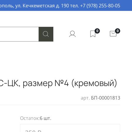
поль, ул. Кечкеметская д. 190 тел. +7 (978) 255-80-05
0
0
ЗС-ЦК, размер №4 (кремовый)
арт.
БП-00001813
Остаток:
6 шт.