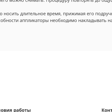
 чего можно снимать. Процедуру повторять до ощу
носить длительное время, прижимая его подручны
собности аппликаторы необходимо накладывать н
ловия работы
Кон