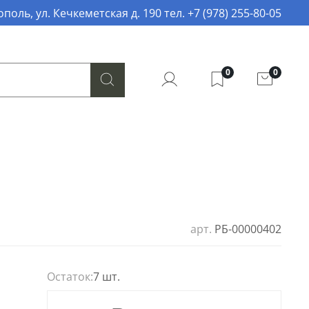
поль, ул. Кечкеметская д. 190 тел. +7 (978) 255-80-05
0
0
арт.
РБ-00000402
Остаток:
7 шт.