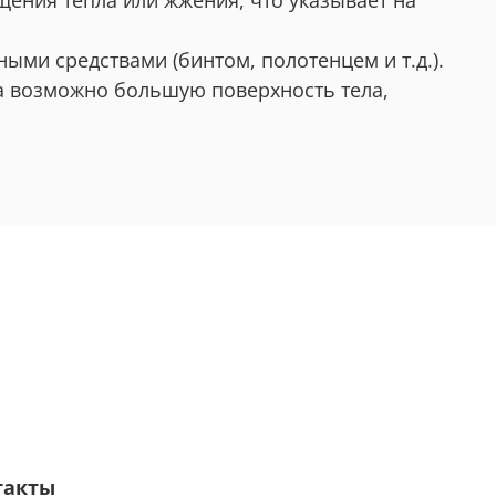
щения тепла или жжения, что указывает на
ми средствами (бинтом, полотенцем и т.д.).
а возможно большую поверхность тела,
такты