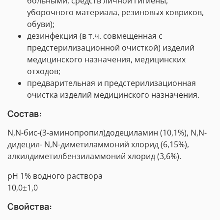
больными, средств личной гигиены,
уборочного материала, резиновых ковриков,
обуви);
дезинфекция (в т.ч. совмещенная с
предстерилизационной очисткой) изделий
медицинского назначения, медицинских
отходов;
предварительная и предстерилизационная
очистка изделий медицинского назначения.
Состав:
N,N-бис-(3-аминопропил)додециламин (10,1%), N,N-
дидецил- N,N-диметиламмоний хлорид (6,15%),
алкилдиметилбензиламмоний хлорид (3,6%).
pH 1% водного раствора
10,0±1,0
Свойства: